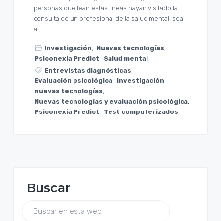
personas que lean estas líneas hayan visitado la
consulta de un profesional de la salud mental, sea
a
Investigación
,
Nuevas tecnologías
,
Psiconexia Predict
,
Salud mental
Entrevistas diagnósticas
,
Evaluación psicológica
,
investigación
,
nuevas tecnologías
,
Nuevas tecnologías y evaluación psicológica
,
Psiconexia Predict
,
Test computerizados
B
Buscar
a
r
B