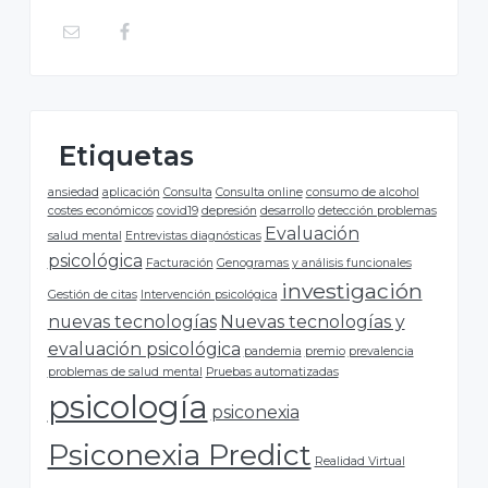
r
i
n
c
Etiquetas
i
ansiedad
aplicación
Consulta
Consulta online
consumo de alcohol
costes económicos
covid19
depresión
desarrollo
detección problemas
p
Evaluación
salud mental
Entrevistas diagnósticas
psicológica
Facturación
Genogramas y análisis funcionales
a
investigación
Gestión de citas
Intervención psicológica
l
nuevas tecnologías
Nuevas tecnologías y
evaluación psicológica
pandemia
premio
prevalencia
problemas de salud mental
Pruebas automatizadas
psicología
psiconexia
Psiconexia Predict
Realidad Virtual