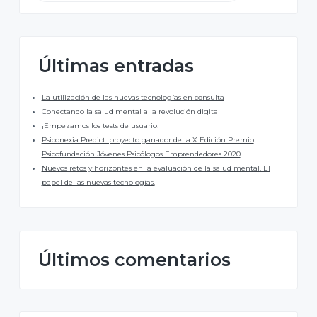
u
s
r
c
a
a
r
e
Últimas entradas
n
l
e
s
La utilización de las nuevas tecnologías en consulta
t
a
Conectando la salud mental a la revolución digital
a
¡Empezamos los tests de usuario!
w
t
e
Psiconexia Predict: proyecto ganador de la X Edición Premio
b
Psicofundación Jóvenes Psicólogos Emprendedores 2020
e
Nuevos retos y horizontes en la evaluación de la salud mental. El
papel de las nuevas tecnologías.
r
a
l
Últimos comentarios
p