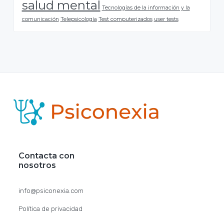
salud mental
Tecnologías de la información y la
comunicación
Telepsicología
Test computerizados
user tests
F
o
o
Contacta con
t
nosotros
e
info@psiconexia.com
r
Política de privacidad