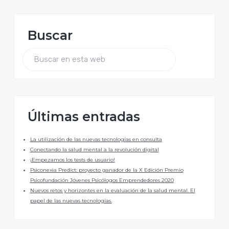
B
Buscar
a
r
B
u
s
r
c
a
a
r
e
Últimas entradas
n
l
e
s
La utilización de las nuevas tecnologías en consulta
t
a
Conectando la salud mental a la revolución digital
a
¡Empezamos los tests de usuario!
w
t
e
Psiconexia Predict: proyecto ganador de la X Edición Premio
b
Psicofundación Jóvenes Psicólogos Emprendedores 2020
e
Nuevos retos y horizontes en la evaluación de la salud mental. El
papel de las nuevas tecnologías.
r