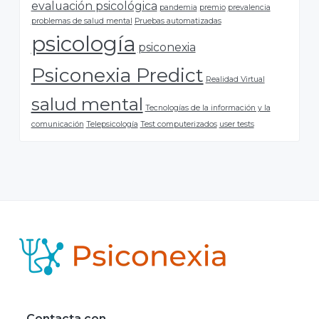
evaluación psicológica
pandemia
premio
prevalencia
problemas de salud mental
Pruebas automatizadas
psicología
psiconexia
Psiconexia Predict
Realidad Virtual
salud mental
Tecnologías de la información y la
comunicación
Telepsicología
Test computerizados
user tests
F
o
o
Contacta con