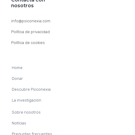
t
nosotros
e
info@psiconexia.com
r
Política de privacidad
Política de cookies
Home
Donar
Descubre Psiconexia
La investigación
Sobre nosotros
Notícias
Preguntas frecuentes