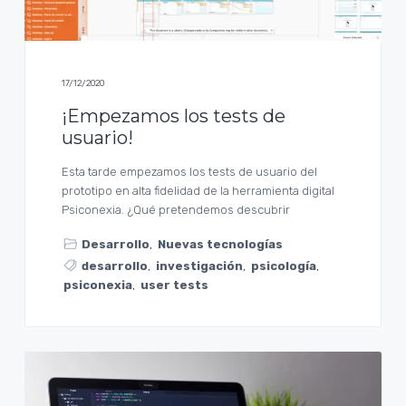
a
l
17/12/2020
¡Empezamos los tests de
usuario!
Esta tarde empezamos los tests de usuario del
prototipo en alta fidelidad de la herramienta digital
Psiconexia. ¿Qué pretendemos descubrir
Desarrollo
,
Nuevas tecnologías
desarrollo
,
investigación
,
psicología
,
psiconexia
,
user tests