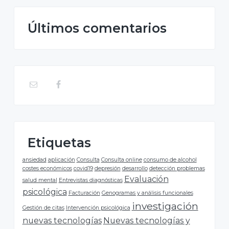
a
l
Últimos comentarios
p
r
i
n
c
Etiquetas
i
ansiedad
aplicación
Consulta
Consulta online
consumo de alcohol
costes económicos
covid19
depresión
desarrollo
detección problemas
p
Evaluación
salud mental
Entrevistas diagnósticas
psicológica
Facturación
Genogramas y análisis funcionales
a
investigación
Gestión de citas
Intervención psicológica
l
nuevas tecnologías
Nuevas tecnologías y