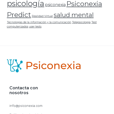
i
psicología
Psiconexia
psiconexia
p
Predict
salud mental
Realidad Virtual
a
Tecnologías de la información y la comunicación
Telepsicología
Test
computerizados
user tests
l
F
o
o
Contacta con
t
nosotros
e
info@psiconexia.com