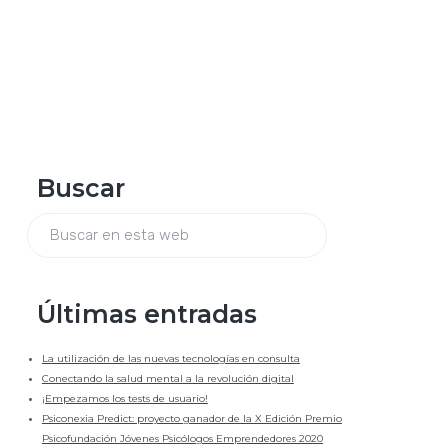
a
l
B
Buscar
a
B
r
u
s
c
r
a
Últimas entradas
r
a
e
n
La utilización de las nuevas tecnologías en consulta
e
l
Conectando la salud mental a la revolución digital
s
¡Empezamos los tests de usuario!
t
a
Psiconexia Predict: proyecto ganador de la X Edición Premio
a
w
Psicofundación Jóvenes Psicólogos Emprendedores 2020