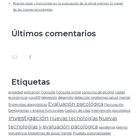
e
Nuevos retos y horizontes en la evaluación de la salud mental. El papel
t
b
de las nuevas tecnologías.
e
r
Últimos comentarios
a
l
p
Etiquetas
r
ansiedad
aplicación
Consulta
Consulta online
consumo de alcohol
costes
i
económicos
covid19
depresión
desarrollo
detección problemas salud mental
Evaluación psicológica
Entrevistas diagnósticas
Facturación
n
Genogramas y análisis funcionales
Gestión de citas
Intervención psicológica
investigación
nuevas tecnologías
Nuevas
c
tecnologías y evaluación psicológica
pandemia
premio
prevalencia problemas de salud mental
Pruebas automatizadas