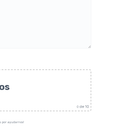
vos
de 10
0
as por ayudarnos!