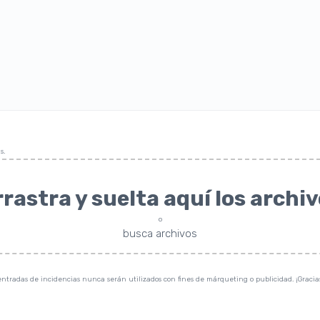
s.
rastra y suelta aquí los archi
o
busca archivos
s entradas de incidencias nunca serán utilizados con fines de márqueting o publicidad. ¡Graci