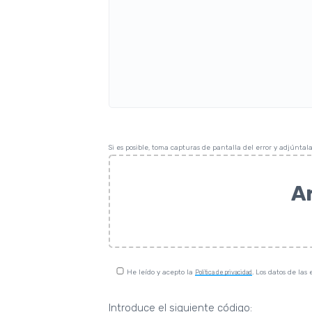
Si es posible, toma capturas de pantalla del error y adjúntala
Ar
He leído y acepto la
. Los datos de la
Política de privacidad
Introduce el siguiente código: