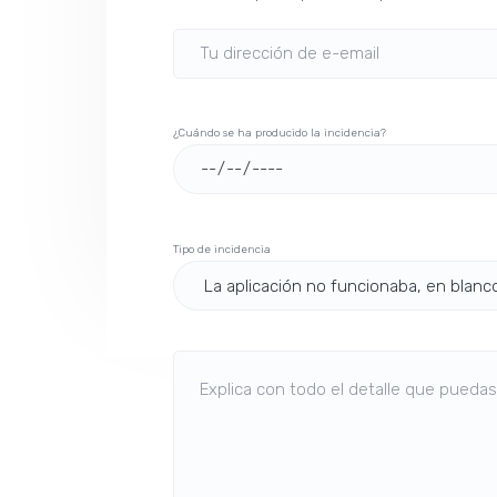
e
n
t
a
l
¿Cuándo se ha producido la incidencia?
Tipo de incidencia