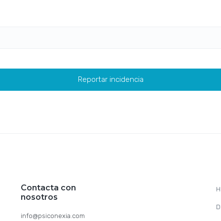
Contacta con
H
nosotros
D
info@psiconexia.com